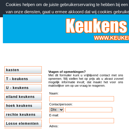
Cookies helpen om de juiste gebruikerservaring te hebben bij ee
van onze diensten, gaat u ermee akkoord dat wij cookies gebruik
zaterdag 8 augustus 2026, 17:27 uur
Welkom bij keukenstekoop.nl
kasten
Vragen of opmerkingen?
Met dit formulier kunt u vrijblijvend contact met ons
T - keukens
opnemen. Wij stellen het op prijs als u alvast zoveel
mogelijk informatie invult; dat maakt het voor ons
makkelijker om op uw vraag te reageren.
U - keukens
Naam:
eiland keukens
Contactpersoon:
hoek keukens
rechte keukens
E-mail:
Losse elementen
Adres: