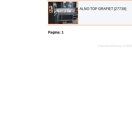
ALNO TOP GRAFIET [27739]
Pagina:
1
© keukenstekoop.nl 2