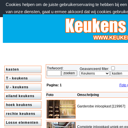
Cookies helpen om de juiste gebruikerservaring te hebben bij ee
van onze diensten, gaat u ermee akkoord dat wij cookies gebruik
zondag 9 augustus 2026, 10:38 uur
Welkom bij keukenstekoop.nl
Trefwoord:
Geavanceerd filter:
kasten
T - keukens
Pagina:
1
Foto 
U - keukens
Foto
Omschrijving
eiland keukens
hoek keukens
Garderobe inloopkast [119967]
rechte keukens
Losse elementen
Complete inloopkast uniek en ex