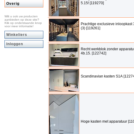
5.15! [119270]
Overig
Wilt u ook uw producten
aanbieden op deze site?
Klik op onderstaande knop
Prachtige exclusieve inloopkast 
voor meer informatie!
(3) [119261]
Winkeliers
Inloggen
Recht werkblok zonder apparatu
4b.15. [122742]
Scandinavian kasten S1A [1227
Hoge kasten met apparatuur [11