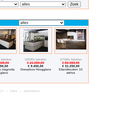
 bekeken
118540x bekeken
117049x bekeken
835,00
€ 21.650,00
€ 52.083,00
850,00
€ 9.450,00
€ 31.250,00
s magnolia
Greeploos Hoogglans
Eilandkeuken 10
glans
wit/rvs
2026 |
links
|
adverteren