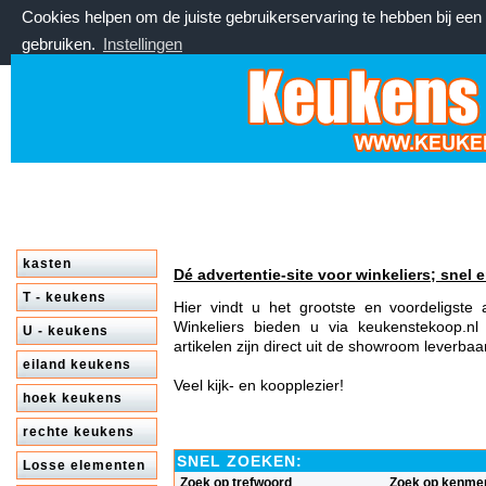
Cookies helpen om de juiste gebruikerservaring te hebben bij ee
gebruiken.
Instellingen
donderdag 6 augustus 2026, 06:27 uur
Welkom bij keukenstekoop.nl
kasten
Dé advertentie-site voor winkeliers; snel e
T - keukens
Hier vindt u het grootste en voordeligst
Winkeliers bieden u via keukenstekoop.nl
U - keukens
artikelen zijn direct uit de showroom leverba
eiland keukens
Veel kijk- en koopplezier!
hoek keukens
rechte keukens
SNEL ZOEKEN:
Losse elementen
Zoek op trefwoord
Zoek op kenme