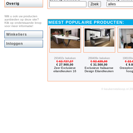
Overig
Wilt u ook uw producten
aanbieden op deze site?
MEEST POPULAIRE PRODUCTEN:
Klik op onderstaande knop
voor meer informatie!
Winkeliers
Inloggen
293402x bekeken
269409x bekeken
196100x
€ 62.727,27
€ 52.435,00
€ 22.
€ 27.900,00
€ 31.500,00
€ 9.
Zeer Exclusieve
Exclusieve Italiaanse
Greeploo
eilandkeuken 16
Design Eilandkeuken
hoog
© keukenstekoop.nl 