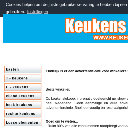
Cookies helpen om de juiste gebruikerservaring te hebben bij ee
gebruiken.
Instellingen
vrijdag 7 augustus 2026, 09:37 uur
Welkom bij keukenstekoop.nl
kasten
Eindelijk is er een advertentie-site voor winkeliers!
T - keukens
U - keukens
Beste winkelier,
eiland keukens
Op keukenstekoop.nl brengt u doelgericht uw showr
heel Nederland. Geen eenmalige en dure adver
hoek keukens
advertentieruimte. Snel, eenvoudig én resultaatgerich
rechte keukens
Goed om te weten…
Losse elementen
- Ruim 80% van alle consumenten raadpleegt voor 