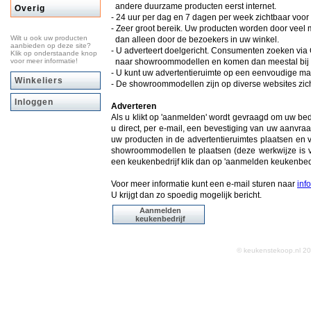
andere duurzame producten eerst internet.
Overig
- 24 uur per dag en 7 dagen per week zichtbaar voo
- Zeer groot bereik. Uw producten worden door vee
Wilt u ook uw producten
dan alleen door de bezoekers in uw winkel.
aanbieden op deze site?
- U adverteert doelgericht. Consumenten zoeken via
Klik op onderstaande knop
voor meer informatie!
naar showroommodellen en komen dan meestal bij k
- U kunt uw advertentieruimte op een eenvoudige man
Winkeliers
- De showroommodellen zijn op diverse websites zich
Inloggen
Adverteren
Als u klikt op 'aanmelden' wordt gevraagd om uw be
u direct, per e-mail, een bevestiging van uw aanvraa
uw producten in de advertentieruimtes plaatsen en 
showroommodellen te plaatsen (deze werkwijze is v
een keukenbedrijf klik dan op 'aanmelden keukenbedr
Voor meer informatie kunt een e-mail sturen naar
inf
U krijgt dan zo spoedig mogelijk bericht.
Aanmelden
keukenbedrijf
© keukenstekoop.nl 