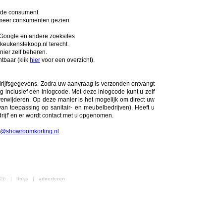
r de consument.
l meer consumenten gezien
 Google en andere zoeksites
eukenstekoop.nl terecht.
ier zelf beheren.
tbaar (klik
hier
voor een overzicht).
drijfsgegevens. Zodra uw aanvraag is verzonden ontvangt
g inclusief een inlogcode. Met deze inlogcode kunt u zelf
verwijderen. Op deze manier is het mogelijk om direct uw
an toepassing op sanitair- en meubelbedrijven). Heeft u
ijf' en er wordt contact met u opgenomen.
o@showroomkorting.nl
.
2026 |
links
|
adverteren