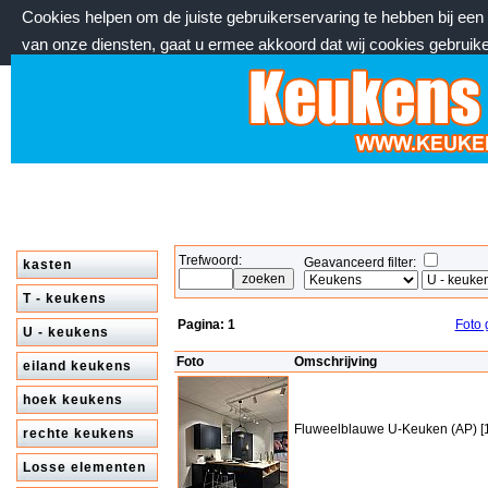
Cookies helpen om de juiste gebruikerservaring te hebben bij ee
van onze diensten, gaat u ermee akkoord dat wij cookies gebruik
donderdag 6 augustus 2026, 18:53 uur
Welkom bij keukenstekoop.nl
Trefwoord:
Geavanceerd filter:
kasten
T - keukens
Pagina:
1
Foto 
U - keukens
Foto
Omschrijving
eiland keukens
hoek keukens
Fluweelblauwe U-Keuken (AP) [
rechte keukens
Losse elementen