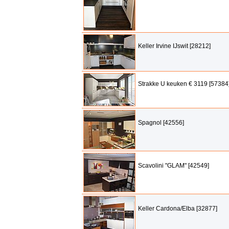
Keller Irvine IJswit [28212]
Strakke U keuken € 3119 [57384
Spagnol [42556]
Scavolini "GLAM" [42549]
Keller Cardona/Elba [32877]