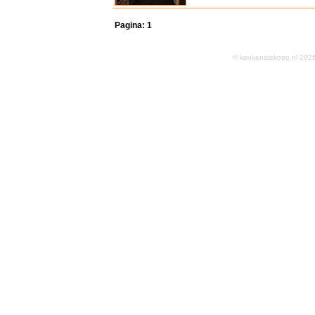
Pagina:
1
© keukenstekoop.nl 2