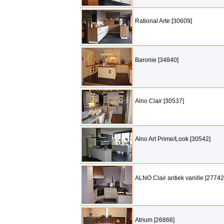
Rational Arte [30609]
Baronie [34840]
Alno Clair [30537]
Alno Art Prime/Look [30542]
ALNO Clair antiek vanille [27742
Atrium [26866]