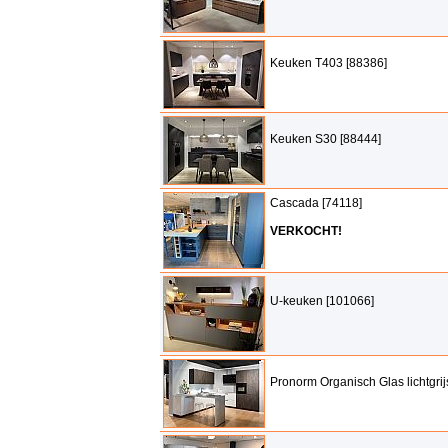
Keuken T403 [88386]
Keuken S30 [88444]
Cascada [74118]
VERKOCHT!
U-keuken [101066]
Pronorm Organisch Glas lichtgrij