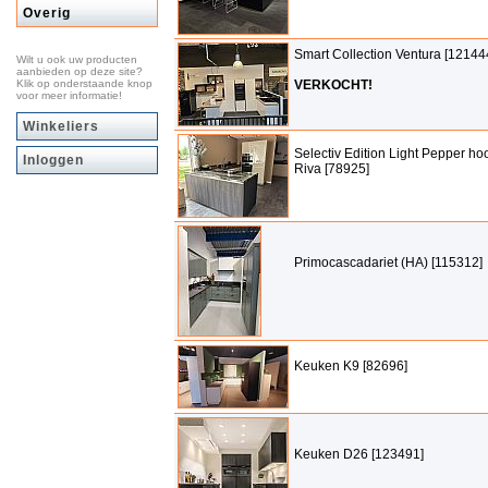
Overig
Smart Collection Ventura [12144
Wilt u ook uw producten
aanbieden op deze site?
Klik op onderstaande knop
VERKOCHT!
voor meer informatie!
Winkeliers
Selectiv Edition Light Pepper ho
Inloggen
Riva [78925]
Primocascadariet (HA) [115312]
Keuken K9 [82696]
Keuken D26 [123491]