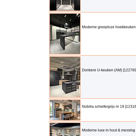
Moderne greeploze hoekkeuken
Donkere U-keuken (AM) [122769
Nobilia schiefergrijs nr 19 [1231
Moderne luxe in hout & messing