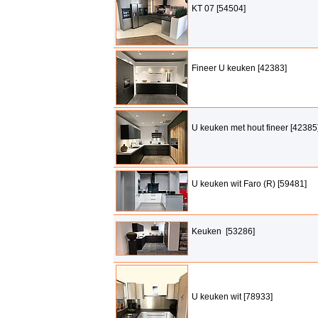
KT 07 [54504]
Fineer U keuken [42383]
U keuken met hout fineer [42385
U keuken wit Faro (R) [59481]
Keuken [53286]
U keuken wit [78933]