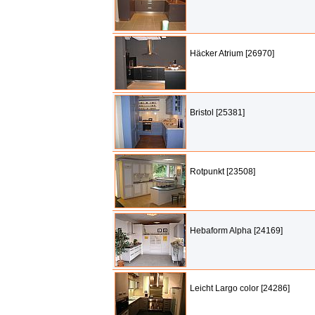
Häcker Atrium [26970]
Bristol [25381]
Rotpunkt [23508]
Hebaform Alpha [24169]
Leicht Largo color [24286]